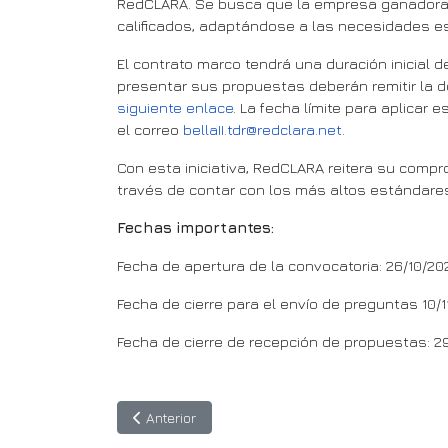
RedCLARA. Se busca que la empresa ganadora se
calificados, adaptándose a las necesidades es
El contrato marco tendrá una duración inicial 
presentar sus propuestas deberán remitir la 
siguiente enlace
. La fecha límite para aplicar
el correo
bellaII.tdr@redclara.net
.
Con esta iniciativa, RedCLARA reitera su compr
través de contar con los más altos estándare
Fechas importantes:
Fecha de apertura de la convocatoria: 26/10/2
Fecha de cierre para el envío de preguntas 10/1
Fecha de cierre de recepción de propuestas: 29
Artículo anterior: TICAL 2024: conectando conoci
Anterior