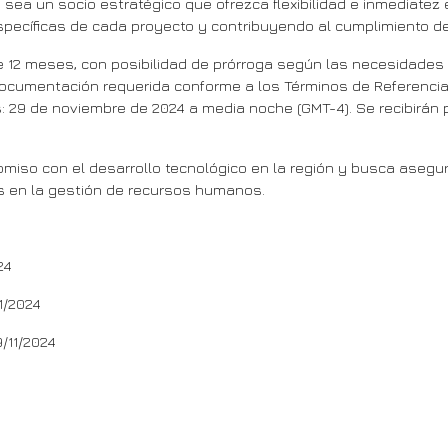
a un socio estratégico que ofrezca flexibilidad e inmediatez 
pecíficas de cada proyecto y contribuyendo al cumplimiento de
de 12 meses, con posibilidad de prórroga según las necesidades
documentación requerida conforme a los Términos de Referenci
 es: 29 de noviembre de 2024 a media noche (GMT-4). Se recibirá
omiso con el desarrollo tecnológico en la región y busca asegur
s en la gestión de recursos humanos.
024
1/2024
/11/2024
miento, IA y datos para la transformación académica y social