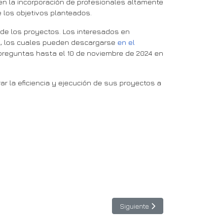
en la incorporación de profesionales altamente
 los objetivos planteados.
 de los proyectos. Los interesados en
a, los cuales pueden descargarse
en el
n preguntas hasta el 10 de noviembre de 2024 en
ar la eficiencia y ejecución de sus proyectos a
Artículo siguiente: BELLA II y 
Siguiente