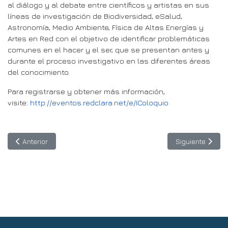
al diálogo y al debate entre científicos y artistas en sus
líneas de investigación de Biodiversidad, eSalud,
Astronomía, Medio Ambiente, Física de Altas Energías y
Artes en Red con el objetivo de identificar problemáticas
comunes en el hacer y el ser, que se presentan antes y
durante el proceso investigativo en las diferentes áreas
del conocimiento.
Para registrarse y obtener más información,
visite:
http://eventos.redclara.net/e/IColoquio
Artículo anterior: Erasmus+ anuncia convocatoria de becas 2018
Artículo siguien
Anterior
Siguiente