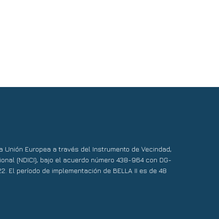
nde plazo de convocatorias de TICAL2018 y el 2º Encuentro Latinoameri
 la Unión Europea a través del Instrumento de Vecindad,
ional (NDICI), bajo el acuerdo número 438-964 con DG-
22. El período de implementación de BELLA II es de 48