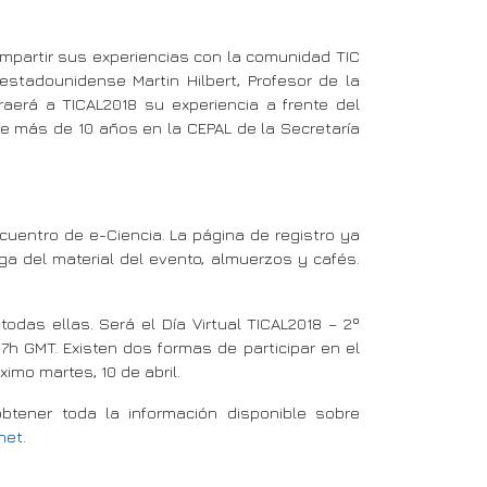
mpartir sus experiencias con la comunidad TIC
l estadounidense Martin Hilbert, Profesor de la
raerá a TICAL2018 su experiencia a frente del
 de más de 10 años en la CEPAL de la Secretaría
ncuentro de e-Ciencia. La página de registro ya
ega del material del evento, almuerzos y cafés.
das ellas. Será el Día Virtual TICAL2018 – 2º
17h GMT. Existen dos formas de participar en el
ximo martes, 10 de abril.
obtener toda la información disponible sobre
.net
.