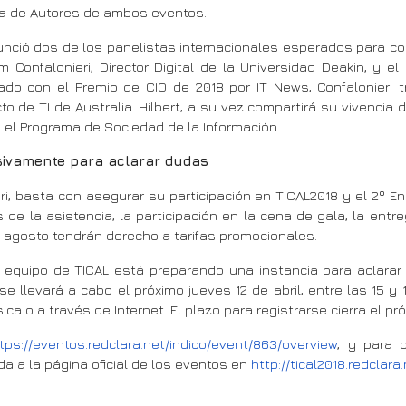
uía de Autores de ambos eventos.
unció dos de los panelistas internacionales esperados para co
m Confalonieri, Director Digital de la Universidad Deakin, y e
nado con el Premio de CIO de 2018 por IT News, Confalonieri t
to de TI de Australia. Hilbert, a su vez compartirá su vivencia
 el Programa de Sociedad de la Información.
usivamente para aclarar dudas
ri, basta con asegurar su participación en TICAL2018 y el 2º E
 de la asistencia, la participación en la cena de gala, la entr
e agosto tendrán derecho a tarifas promocionales.
equipo de TICAL está preparando una instancia para aclarar to
 llevará a cabo el próximo jueves 12 de abril, entre las 15 y 
a o a través de Internet. El plazo para registrarse cierra el pró
tps://eventos.redclara.net/indico/event/863/overview
, y para 
da a la página oficial de los eventos en
http://tical2018.redclara