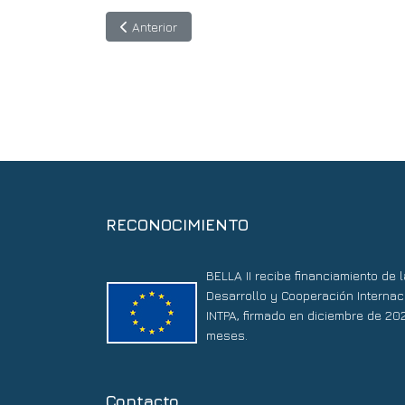
Artículo anterior: Hasta el 11 de junio se extie
Anterior
RECONOCIMIENTO
BELLA II recibe financiamiento de
Desarrollo y Cooperación Internac
INTPA, firmado en diciembre de 20
meses.
Contacto