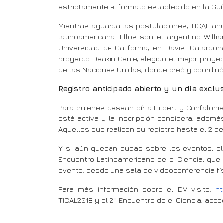
estrictamente el formato establecido en la G
Mientras aguarda las postulaciones, TICAL an
latinoamericana. Ellos son el argentino Willia
Universidad de California, en Davis. Galardo
proyecto Deakin Genie, elegido el mejor proyec
de las Naciones Unidas, donde creó y coordinó
Registro anticipado abierto y un día excl
Para quienes desean oír a Hilbert y Confalonie
está activa y la inscripción considera, además
Aquellos que realicen su registro hasta el 2 d
Y si aún quedan dudas sobre los eventos, el 
Encuentro Latinoamericano de e-Ciencia, que se
evento: desde una sala de videoconferencia físic
Para más información sobre el DV visite:
ht
TICAL2018 y el 2º Encuentro de e-Ciencia, acce