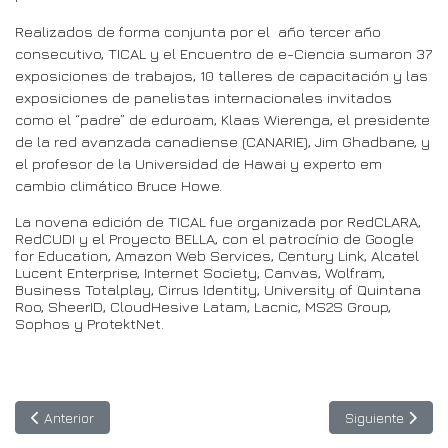
Realizados de forma conjunta por el año tercer año
consecutivo, TICAL y el Encuentro de e-Ciencia sumaron 37
exposiciones de trabajos, 10 talleres de capacitación y las
exposiciones de panelistas internacionales invitados
como el “padre” de eduroam, Klaas Wierenga, el presidente
de la red avanzada canadiense (CANARIE), Jim Ghadbane, y
el profesor de la Universidad de Hawai y experto em
cambio climático Bruce Howe.
La novena edición de TICAL fue organizada por RedCLARA,
RedCUDI y el Proyecto BELLA, con el patrocínio de Google
for Education, Amazon Web Services, Century Link, Alcatel
Lucent Enterprise, Internet Society, Canvas, Wolfram,
Business Totalplay, Cirrus Identity, University of Quintana
Roo, SheerID, CloudHesive Latam, Lacnic, MS2S Group,
Sophos y ProtektNet.
Artículo anterior: #EllaLeaks: Conoce la vida a bordo y los ava
Artículo siguien
Anterior
Siguiente