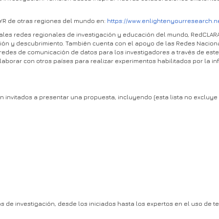
YR de otras regiones del mundo en:
https://www.enlightenyourresearch.n
pales redes regionales de investigación y educación del mundo, RedCLAR
ción y descubrimiento. También cuenta con el apoyo de las Redes Naciona
redes de comunicación de datos para los investigadores a través de est
olaborar con otros países para realizar experimentos habilitados por la inf
n invitados a presentar una propuesta, incluyendo (esta lista no excluye 
 de investigación, desde los iniciados hasta los expertos en el uso de t