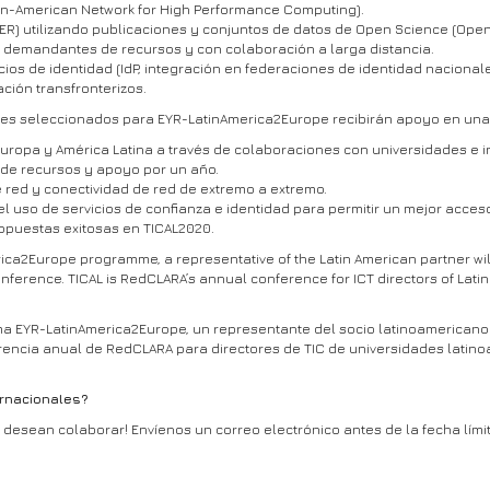
an-American Network for High Performance Computing).
R) utilizando publicaciones y conjuntos de datos de Open Science (Open
n demandantes de recursos y con colaboración a larga distancia.
os de identidad (IdP, integración en federaciones de identidad nacionales
ción transfronterizos.
es seleccionados para EYR-LatinAmerica2Europe recibirán apoyo en una 
ropa y América Latina a través de colaboraciones con universidades e ins
de recursos y apoyo por un año.
 red y conectividad de red de extremo a extremo.
 uso de servicios de confianza e identidad para permitir un mejor acceso
opuestas exitosas en TICAL2020.
erica2Europe programme, a representative of the Latin American partner wil
nference. TICAL is RedCLARA’s annual conference for ICT directors of Lati
a EYR-LatinAmerica2Europe, un representante del socio latinoamericano de
ferencia anual de RedCLARA para directores de TIC de universidades lat
rnacionales?
esean colaborar! Envíenos un correo electrónico antes de la fecha lími