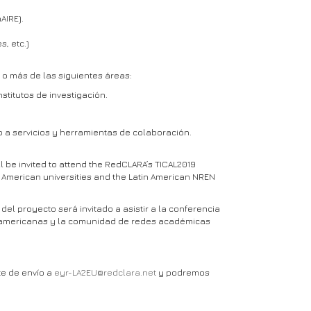
AIRE).
, etc.)
o más de las siguientes áreas:
titutos de investigación.
 a servicios y herramientas de colaboración.
l be invited to attend the RedCLARA’s TICAL2019
n American universities and the Latin American NREN
l proyecto será invitado a asistir a la conferencia
inoamericanas y la comunidad de redes académicas
te de envío a
eyr-LA2EU@redclara.net
y podremos