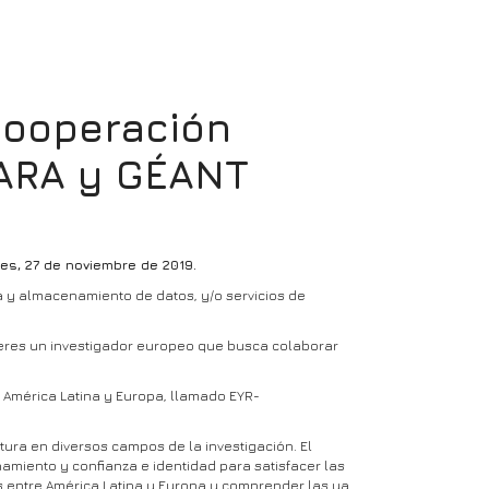
cooperación
LARA y GÉANT
es, 27 de noviembre de 2019.
a y almacenamiento de datos, y/o servicios de
 eres un investigador europeo que busca colaborar
 América Latina y Europa, llamado EYR-
ura en diversos campos de la investigación. El
miento y confianza e identidad para satisfacer las
s entre América Latina y Europa y comprender las ya