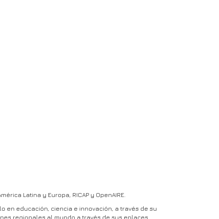
érica Latina y Europa, RICAP y OpenAIRE.
o en educación, ciencia e innovación, a través de su
ones regionales al mundo a través de sus enlaces