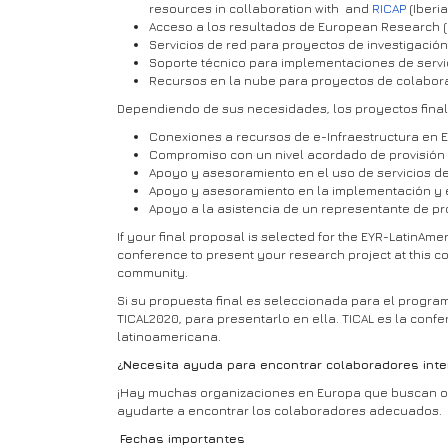
resources in collaboration with and
RICAP
(Iberi
Acceso a los resultados de European Research (E
Servicios de red para proyectos de investigació
Soporte técnico para implementaciones de servici
Recursos en la nube para proyectos de colabora
Dependiendo de sus necesidades, los proyectos final
Conexiones a recursos de e-Infraestructura en Eu
Compromiso con un nivel acordado de provisión 
Apoyo y asesoramiento en el uso de servicios de
Apoyo y asesoramiento en la implementación y el
Apoyo a la asistencia de un representante de pr
If your final proposal is selected for the EYR-LatinAm
conference to present your research project at this co
community.
Si su propuesta final es seleccionada para el program
TICAL2020, para presentarlo en ella. TICAL es la con
latinoamericana.
¿Necesita ayuda para encontrar colaboradores inte
¡Hay muchas organizaciones en Europa que buscan o d
ayudarte a encontrar los colaboradores adecuados.
Fechas importantes