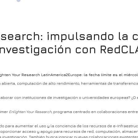
esearch: impulsando la 
 investigación con RedC
hten Your Research LatinAmerica2Europe: la fecha límite es el miércol
a abierta, computación de alto rendimiento, herramientas de transferenci
laborar con instituciones de investigación o universidades europeas? ¿O
rimer
Enlighten Your Research
, programa centrado en colaboraciones entre
o para aumentar el uso y la conciencia de los recursos de e-Infraestruct
roporcionar acceso y apoyo para recursos de red, computación, almacena
 investigación. También busca inspirar nuevas colaboraciones existente