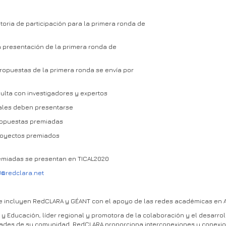
toria de participación para la primera ronda de
la presentación de la primera ronda de
 propuestas de la primera ronda se envía por
lta con investigadores y expertos
nales deben presentarse
ropuestas premiadas
royectos premiados
emiadas se presentan en TICAL2020
U@redclara.net
 incluyen RedCLARA y GÉANT con el apoyo de las redes académicas en Am
y Educación, líder regional y promotora de la colaboración y el desarroll
idades de su comunidad. RedCLARA proporciona interconexiones y conexi