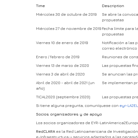
Time
Description
Miércoles 30 de octubre de 2019
Se abre la convoca
propuestas
Miércoles 27 de noviembre de 2019
Fecha límite para 
propuestas
Viernes 10 de enero de 2019
Notificación a las
correo electrónico
Enero / febrero de 2019
Reuniones de consu
Viernes 13 de marzo de 2020
Las propuestas fi
Viernes 3 de abril de 2020
Se anuncian las p
Abril de 2020 - abril de 2021 (un
Se implementan p
año)
TICAL2020 (septiembre 2020)
Las propuestas pr
Si tiene alguna pregunta, comuníquese con
eyr-LA2E
Socios organizadores y de apoyo
Los socios organizadores de EYR-LatinAmerica2Europe
RedCLARA
es la Red Latinoamericana de Investigación 
e-Infraestructura y servicios adaptados a las neces