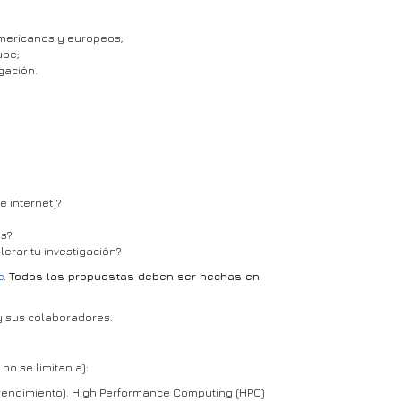
americanos y europeos;
ube;
gación.
e internet)?
es?
erar tu investigación?
e
.
Todas las propuestas deben ser hechas en
 y sus colaboradores.
no se limitan a):
rendimiento). High Performance Computing (HPC)