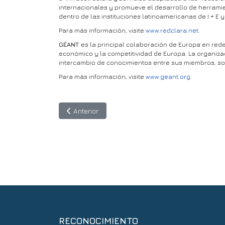
internacionales y promueve el desarrollo de herramien
dentro de las instituciones latinoamericanas de I + E
Para más información, visite
www.redclara.net
.
GÉANT
es la principal colaboración de Europa en rede
económico y la competitividad de Europa. La organiza
intercambio de conocimientos entre sus miembros, so
Para más información, visite
www.geant.org
Artículo anterior: RECURSOS: Actas de TICAL2019
Anterior
RECONOCIMIENTO