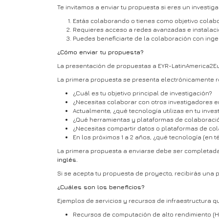
Te invitamos a enviar tu propuesta si eres un investig
Estás colaborando o tienes como objetivo colab
Requieres acceso a redes avanzadas e instalaci
Puedes beneficiarte de la colaboración con ingen
¿Cómo enviar tu propuesta?
La presentación de propuestas a EYR-LatinAmerica2E
La primera propuesta se presenta electrónicamente r
¿Cuál es tu objetivo principal de investigación?
¿Necesitas colaborar con otros investigadores e
Actualmente, ¿qué tecnología utilizas en tu inves
¿Qué herramientas y plataformas de colaboració
¿Necesitas compartir datos o plataformas de col
En los próximos 1 a 2 años, ¿qué tecnología (en
La primera propuesta a enviarse debe ser completada
inglés.
Si se acepta tu propuesta de proyecto, recibirás una p
¿Cuáles son los beneficios?
Ejemplos de servicios y recursos de infraestructura q
Recursos de computación de alto rendimiento (