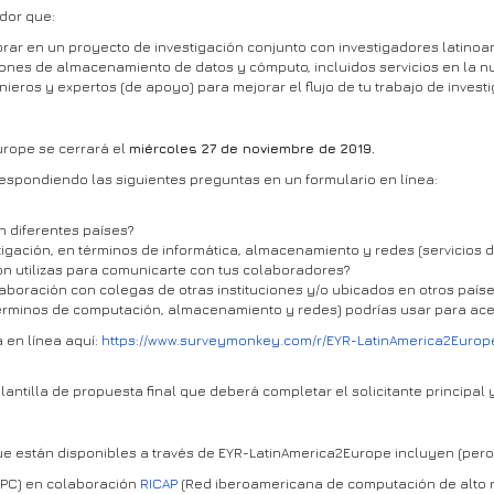
ador que:
orar en un proyecto de investigación conjunto con investigadores latino
ones de almacenamiento de datos y cómputo, incluidos servicios en la n
ieros y expertos (de apoyo) para mejorar el flujo de tu trabajo de investi
urope se cerrará el
miércoles 27 de noviembre de 2019.
espondiendo las siguientes preguntas en un formulario en línea:
n diferentes países?
tigación, en términos de informática, almacenamiento y redes (servicios d
n utilizas para comunicarte con tus colaboradores?
aboración con colegas de otras instituciones y/o ubicados en otros país
 términos de computación, almacenamiento y redes) podrías usar para acel
 en línea aquí:
https://www.surveymonkey.com/r/EYR-LatinAmerica2Europ
lantilla de propuesta final que deberá completar el solicitante principal
ue están disponibles a través de EYR-LatinAmerica2Europe incluyen (pero 
HPC) en colaboración
RICAP
(Red iberoamericana de computación de alto 