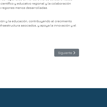
científico y educativo regional y la colaboración
las regiones menos desarrolladas.
ación y la educación, contribuyendo al crecimiento
fraestructura asociados, y apoya la innovación y el
 consulta y descarga
Artículo siguiente: Revive las 
Siguiente