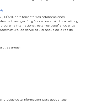
et/
A y GÉANT, para fomentar las colaboraciones
les de Investigación y Educación en América Latina y
e programa internacional, estamos desafiando a los
raestructura, los servicios y el apoyo de la red de
a otras áreas):
ecnologías de la información, para apoyar sus