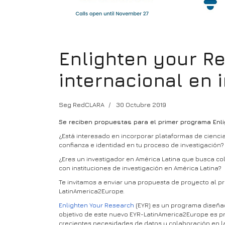
Enlighten your R
internacional en
Seg RedCLARA
30 Octubre 2019
Se reciben propuestas para el primer programa Enlig
¿Está interesado en incorporar plataformas de cienci
confianza e identidad en tu proceso de investigación?
¿Eres un investigador en América Latina que busca co
con instituciones de investigación en América Latina?
Te invitamos a enviar una propuesta de proyecto al p
LatinAmerica2Europe.
Enlighten Your Research
(EYR) es un programa diseñad
objetivo de este nuevo EYR-LatinAmerica2Europe es p
crecientes necesidades de datos y colaboración en la