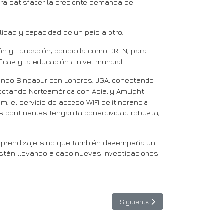
ara satisfacer la creciente demanda de
idad y capacidad de un país a otro.
ción y Educación, conocida como GREN, para
icas y la educación a nivel mundial.
ctando Singapur con Londres, JGA, conectando
ectando Norteamérica con Asia, y AmLight-
 el servicio de acceso WIFI de itinerancia
is continentes tengan la conectividad robusta,
l aprendizaje, sino que también desempeña un
están llevando a cabo nuevas investigaciones
Artículo siguiente: RedCLARA y 
Siguiente