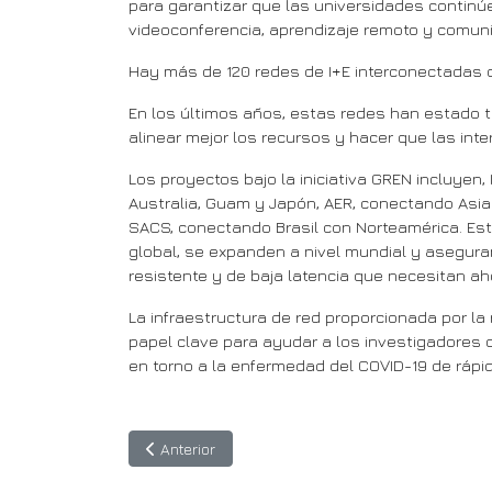
para garantizar que las universidades continú
videoconferencia, aprendizaje remoto y comun
Hay más de 120 redes de I+E interconectadas q
En los últimos años, estas redes han estado tr
alinear mejor los recursos y hacer que las int
Los proyectos bajo la iniciativa GREN incluye
Australia, Guam y Japón, AER, conectando Asia
SACS, conectando Brasil con Norteamérica. Esto
global, se expanden a nivel mundial y aseguran
resistente y de baja latencia que necesitan aho
La infraestructura de red proporcionada por l
papel clave para ayudar a los investigadores 
en torno a la enfermedad del COVID-19 de rápid
Artículo anterior: #UnidosContraElCoronavirus
Anterior