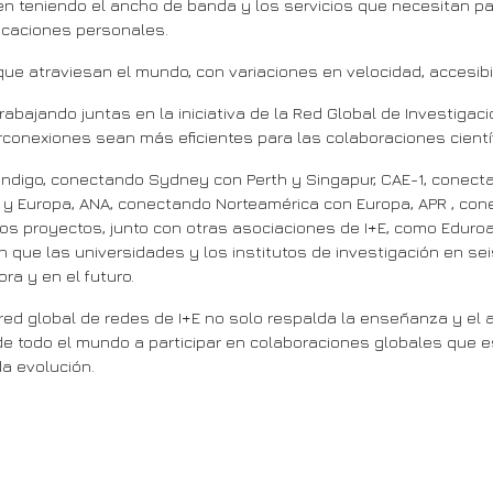
en teniendo el ancho de banda y los servicios que necesitan p
icaciones personales.
ue atraviesan el mundo, con variaciones en velocidad, accesibil
abajando juntas en la iniciativa de la Red Global de Investiga
erconexiones sean más eficientes para las colaboraciones científ
n, Indigo, conectando Sydney con Perth y Singapur, CAE-1, cone
 y Europa, ANA, conectando Norteamérica con Europa, APR , con
s proyectos, junto con otras asociaciones de I+E, como Eduroam,
 que las universidades y los institutos de investigación en se
ra y en el futuro.
a red global de redes de I+E no solo respalda la enseñanza y e
de todo el mundo a participar en colaboraciones globales que 
a evolución.