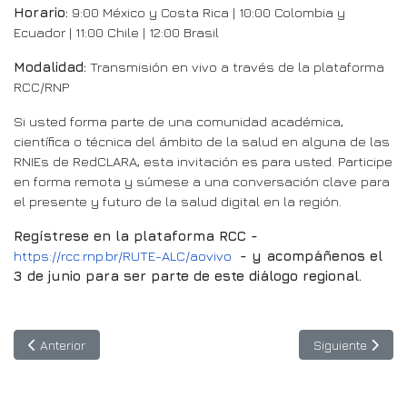
Horario:
9:00 México y Costa Rica | 10:00 Colombia y
Ecuador | 11:00 Chile | 12:00 Brasil
Modalidad:
Transmisión en vivo a través de la plataforma
RCC/RNP
Si usted forma parte de una comunidad académica,
científica o técnica del ámbito de la salud en alguna de las
RNIEs de RedCLARA, esta invitación es para usted. Participe
en forma remota y súmese a una conversación clave para
el presente y futuro de la salud digital en la región.
Regístrese en la plataforma RCC -
https://rcc.rnp.br/RUTE-ALC/aovivo
- y acompáñenos el
3 de junio para ser parte de este diálogo regional.
Artículo anterior: 12 de junio, 4 PM UTC: Copernicus Chile invita
Artículo siguie
Anterior
Siguiente