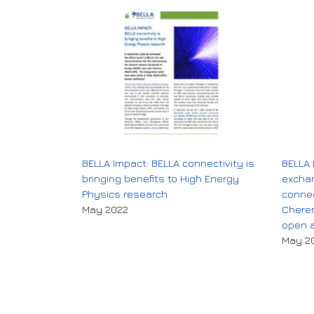
BELLA Impact: BELLA connectivity is
BELLA 
bringing benefits to High Energy
excha
Physics research
connec
May 2022
Cheren
open a
May 2