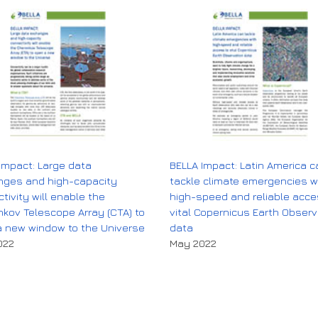
Impact: Large data
BELLA Impact: Latin America c
nges and high-capacity
tackle climate emergencies w
tivity will enable the
high-speed and reliable acce
kov Telescope Array (CTA) to
vital Copernicus Earth Observ
 new window to the Universe
data
022
May 2022