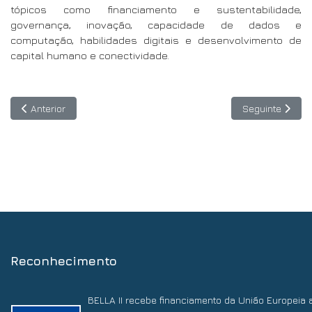
tópicos como financiamento e sustentabilidade,
governança, inovação, capacidade de dados e
computação, habilidades digitais e desenvolvimento de
capital humano e conectividade.
Artigo anterior: Atribuído à BOUZO y MAZZA GIGENA Consultoría 
Artigo seguinte
Anterior
Seguinte
Reconhecimento
BELLA II recebe financiamento da União Europeia 