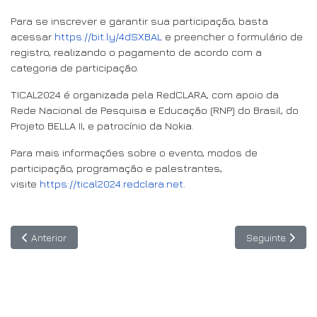
Para se inscrever e garantir sua participação, basta
acessar
https://bit.ly/4dSXBAL
e preencher o formulário de
registro, realizando o pagamento de acordo com a
categoria de participação.
TICAL2024 é organizada pela RedCLARA, com apoio da
Rede Nacional de Pesquisa e Educação (RNP) do Brasil, do
Projeto BELLA II, e patrocínio da Nokia.
Para mais informações sobre o evento, modos de
participação, programação e palestrantes,
visite
https://tical2024.redclara.net
.
Artigo anterior: Guatemala se converte no 11º membro de LAC4
Artigo seguinte
Anterior
Seguinte