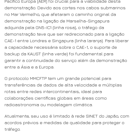
Pacífico Europa (AER) foi crucial para a viabilidade desta
demonstração. Devido aos cortes nos cabos submarinos
no Mar Vermelho, que afetaram o caminho original da
demonstração na ligação de Marselha-Singapura
adquirida pela GN5-IC1 (linha rosa), o tráfego da
demonstração teve que ser redirecionado para a ligação
CAE-1 entre Londres e Singapura (linha laranja). Para liberar
a capacidade necessária sobre o CAE-1, o suporte de
backup da KAUST (linha verde) foi fundamental para
garantir a continuidade do serviço além da demonstração
entre a Ásia e a Europa.
O protocolo MMCFTP tem um grande potencial para
transferências de dados de alta velocidade e múltiplas
rotas entre redes intercontinentais, ideal para
colaborações científicas globais em áreas como
radioastronomia ou modelagem climática.
Atualmente, seu uso é limitado à rede SINET do Japão, com
acordos prévios e medidas de qualidade para proteger o
tráfego.