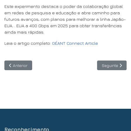
Este experimento destaca o poder da colaboração global
em redes de pesquisa e educação e abre caminho para
futuros avanços, com planos para melhorar a linha Japão-
EUA. . EUA a 400 Gbps em 2025 para obter transferências
ainda mais rápidas.
Leia o artigo completo:
GÉANT Connect Article
Artigo anterior: Bella II disponibiliza o banco de testes HPC para
Artigo seguinte
Anterior
Seguinte
Reconhecimento