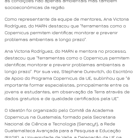
as condições não apenas ambientais mas também
socioeconómicas da região.
Como representante da equipe de mentores, Ana Victoria
Rodríguez, do MARN destacou que "ferramentas como o
Copernicus permitem identificar, monitorar e prevenir
problemas ambientais a longo prazo".
Ana Victoria Rodríguez, do MARN e mentora no processo,
destacou que "ferramentas como o Copernicus permitem
identificar, monitorar e prevenir problemas ambientais a
longo prazo". Por sua vez, Stephane Ourevitch, do Escritório
de Apoio do Programa Copernicus da UE, sublinhou que "é
importante formar especialistas, principalmente entre os
jovens e estudantes, em observação da Terra através de
dados gratuitos e de qualidade certificados pela UE".
O Ideatón foi organizado pelo Comitê da Academia
Copernicus na Guatemala, formado pela Secretaria
Nacional de Ciência e Tecnologia (Senacyt), a Rede
Guatemalteca Avançada para a Pesquisa e Educação
(RAGIE), a Universidade de Valle, a Delegação da UE na