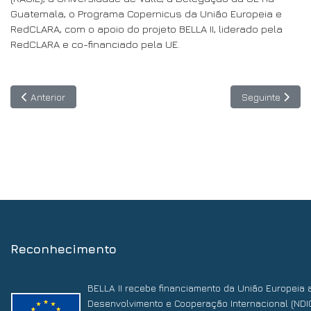
Guatemala, o Programa Copernicus da União Europeia e
RedCLARA, com o apoio do projeto BELLA II, liderado pela
RedCLARA e co-financiado pela UE.
Artigo anterior: SPIDER abre convite para apresentar propostas 
Artigo seguinte
Anterior
Seguinte
Reconhecimento
BELLA II recebe financiamento da União Europeia 
Desenvolvimento e Cooperação Internacional (NDI