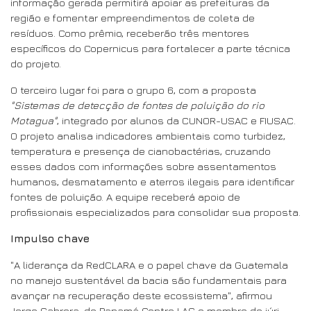
informação gerada permitirá apoiar as prefeituras da
região e fomentar empreendimentos de coleta de
resíduos. Como prêmio, receberão três mentores
específicos do Copernicus para fortalecer a parte técnica
do projeto.
O terceiro lugar foi para o grupo 6, com a proposta
"Sistemas de detecção de fontes de poluição do rio
Motagua"
, integrado por alunos da CUNOR-USAC e FIUSAC.
O projeto analisa indicadores ambientais como turbidez,
temperatura e presença de cianobactérias, cruzando
esses dados com informações sobre assentamentos
humanos, desmatamento e aterros ilegais para identificar
fontes de poluição. A equipe receberá apoio de
profissionais especializados para consolidar sua proposta.
Impulso chave
"A liderança da RedCLARA e o papel chave da Guatemala
no manejo sustentável da bacia são fundamentais para
avançar na recuperação deste ecossistema", afirmou
Jorge Cabrera, do Panamá Centre LAC e membro do júri,