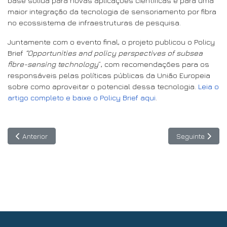
base sólida para novas aplicações científicas e para uma
maior integração da tecnologia de sensoriamento por fibra
no ecossistema de infraestruturas de pesquisa.
Juntamente com o evento final, o projeto publicou o Policy
Brief
“Opportunities and policy perspectives of subsea
fibre-sensing technology
”, com recomendações para os
responsáveis pelas políticas públicas da União Europeia
sobre como aproveitar o potencial dessa tecnologia.
Leia o
artigo completo e baixe o Policy Brief aqui
.
Artigo anterior: 29 de maio, às 16h (UTC), a Copernicus Chile co
Artigo seguinte
Anterior
Seguinte