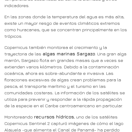
indicadores.
En las zonas donde la temperatura del agua es más alta,
existe un mayor riesgo de eventos climáticos extremos
como huracanes, que se concentran principalmente en los
trópicos.
Copernicus también monitorea el crecimiento y la
trayectoria de las
algas marinas Sargazo
. Una gran alga
marrón, Sargazo flota en grandes masas que a veces se
extienden varios kilómetros. Debido a la contaminación
oceánica, ahora es sobre-abundante e invasiva. Las
floraciones excesivas de algas crean problemas para la
pesca, el transporte marítimo y el turismo en las
comunidades costeras
.
La información de los satélites se
utiliza para prevenir y responder a la rápida propagación
de la especie en el Caribe centroamericano en particular.
Monitoreando
recursos hídricos
, uno de los satélites
Copernicus Sentinel 2 capturó imágenes de cómo el lago
Alajuela -que alimenta el Canal de Panamá- ha perdido