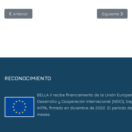
Artículo anterior: Registro anticipado TICAL 2024: ¡Ya puedes regi
Artículo siguie
Anterior
Siguiente
RECONOCIMIENTO
BELLA II recibe financiamiento de la Unión Europe
Desarrollo y Cooperación Internacional (NDICI), 
INTPA, firmado en diciembre de 2022. El período d
meses.