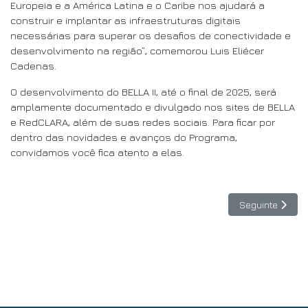
Europeia e a América Latina e o Caribe nos ajudará a
construir e implantar as infraestruturas digitais
necessárias para superar os desafios de conectividade e
desenvolvimento na região”, comemorou Luis Eliécer
Cadenas.
O desenvolvimento do BELLA II, até o final de 2025, será
amplamente documentado e divulgado nos sites de BELLA
e RedCLARA, além de suas redes sociais. Para ficar por
dentro das novidades e avanços do Programa,
convidamos você fica atento a elas.
Artigo seguint
Seguinte