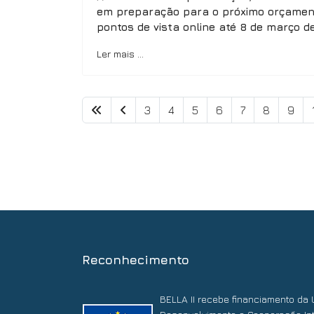
em preparação para o próximo orçament
pontos de vista online até 8 de março de
Ler mais …
3
4
5
6
7
8
9
Reconhecimento
BELLA II recebe financiamento da 