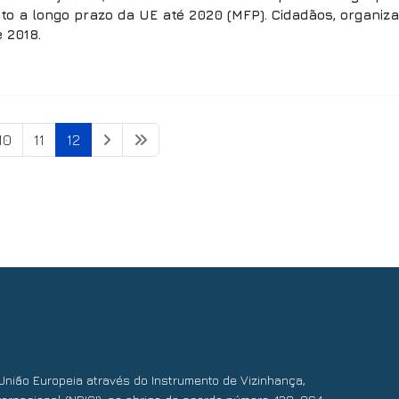
o a longo prazo da UE até 2020 (MFP). Cidadãos, organi
 2018.
10
11
12
União Europeia através do Instrumento de Vizinhança,