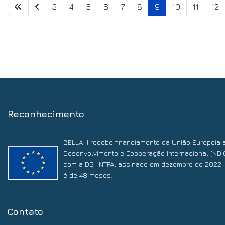
3
4
5
6
7
8
9
10
11
12
Reconhecimento
BELLA II recebe financiamento da União Europeia 
Desenvolvimento e Cooperação Internacional (NDI
com a DG-INTPA, assinado em dezembro de 2022. 
é de 48 meses.
Contato