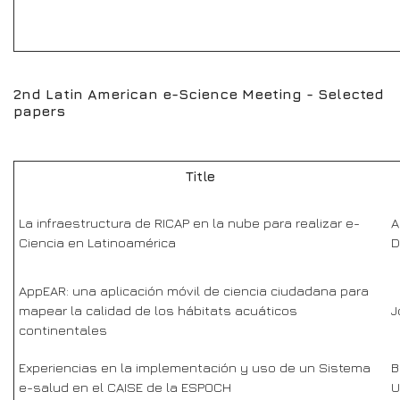
2nd Latin American e-Science Meeting - Selected
papers
Title
La infraestructura de RICAP en la nube para realizar e-
A
Ciencia en Latinoamérica
D
AppEAR: una aplicación móvil de ciencia ciudadana para
mapear la calidad de los hábitats acuáticos
J
continentales
Experiencias en la implementación y uso de un Sistema
B
e-salud en el CAISE de la ESPOCH
U