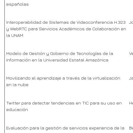
españolas
Interoperabilidad de Sistemas de Videoconferencia H.323
J
y WebRTC para Servicios Académicos de Colaboración en
la UNAM
Modelo de Gestión y Gobierno de Tecnologías de la
V
Información en la Universidad Estatal Amazónica
Movilizando el aprendizaje a través de la virtualización
J
en la nube
Twitter para detectar tendencias en TIC para su uso en
H
educación
Evaluación para la gestión de servicios experiencia de la
B