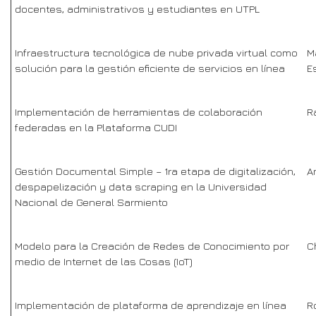
docentes, administrativos y estudiantes en UTPL
Infraestructura tecnológica de nube privada virtual como
M
solución para la gestión eficiente de servicios en línea
E
Implementación de herramientas de colaboración
R
federadas en la Plataforma CUDI
Gestión Documental Simple – 1ra etapa de digitalización,
A
despapelización y data scraping en la Universidad
Nacional de General Sarmiento
Modelo para la Creación de Redes de Conocimiento por
C
medio de Internet de las Cosas (IoT)
Implementación de plataforma de aprendizaje en línea
R