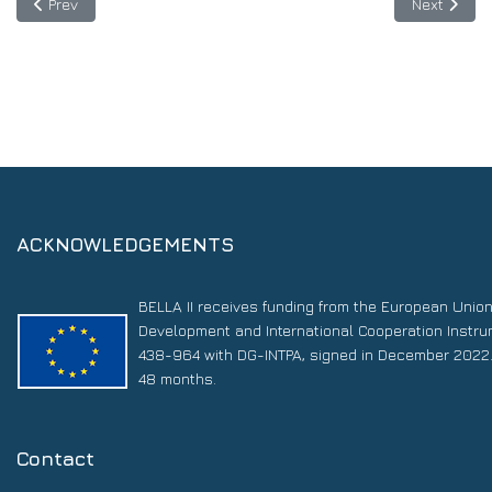
Previous article: Program of TICAL2018 and the 2nd Latin America
Next articl
Prev
Next
ACKNOWLEDGEMENTS
BELLA II receives funding from the European Unio
Development and International Cooperation Instr
438-964 with DG-INTPA, signed in December 2022. 
48 months.
Contact