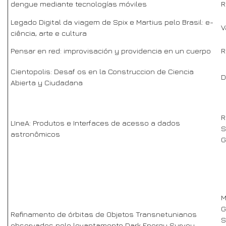
dengue mediante tecnologías móviles
R
Legado Digital da viagem de Spix e Martius pelo Brasil: e-
V
ciência, arte e cultura
Pensar en red: improvisación y providencia en un cuerpo
R
Cientopolis: Desaf os en la Construccion de Ciencia
D
Abierta y Ciudadana
R
LIneA: Produtos e Interfaces de acesso a dados
S
astronômicos
G
M
G
Refinamento de órbitas de Objetos Transnetunianos
S
observados pelo levantamento Dark Energy Survey