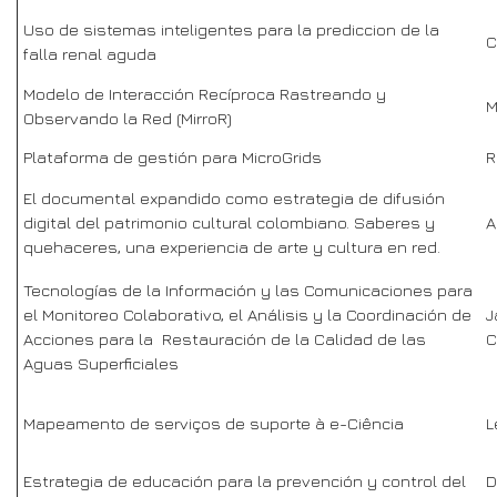
Uso de sistemas inteligentes para la prediccion de la
C
falla renal aguda
Modelo de Interacción Recíproca Rastreando y
M
Observando la Red (MirroR)
Plataforma de gestión para MicroGrids
R
El documental expandido como estrategia de difusión
digital del patrimonio cultural colombiano. Saberes y
A
quehaceres, una experiencia de arte y cultura en red.
Tecnologías de la Información y las Comunicaciones para
el Monitoreo Colaborativo, el Análisis y la Coordinación de
J
Acciones para la Restauración de la Calidad de las
C
Aguas Superficiales
Mapeamento de serviços de suporte à e-Ciência
L
Estrategia de educación para la prevención y control del
D