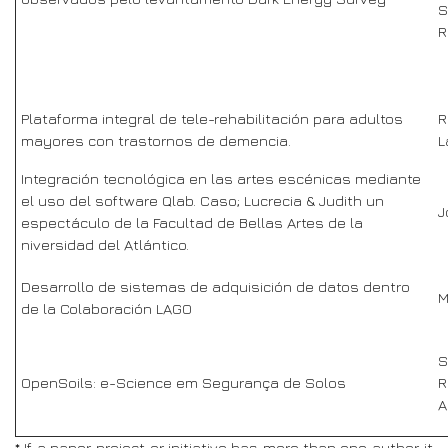
S
R
Plataforma integral de tele-rehabilitación para adultos
R
mayores con trastornos de demencia.
L
Integración tecnológica en las artes escénicas mediante
el uso del software Qlab. Caso; Lucrecia & Judith un
J
espectáculo de la Facultad de Bellas Artes de la
niversidad del Atlántico.
Desarrollo de sistemas de adquisición de datos dentro
M
de la Colaboración LAGO
S
OpenSoils: e-Science em Segurança de Solos
R
A
* If a paper, project or initiative has more than one author, it