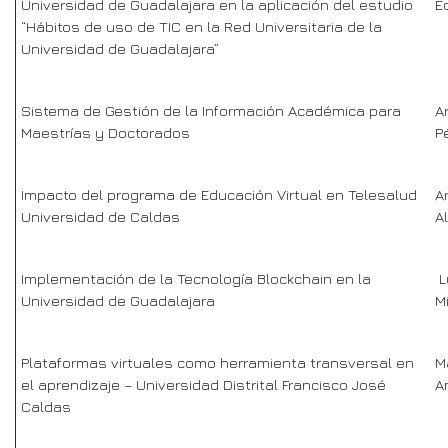
Universidad de Guadalajara en la aplicación del estudio
E
“Hábitos de uso de TIC en la Red Universitaria de la
Universidad de Guadalajara”
Sistema de Gestión de la Información Académica para
A
Maestrías y Doctorados
P
Impacto del programa de Educación Virtual en Telesalud
A
Universidad de Caldas
A
Implementación de la Tecnología Blockchain en la
L
Universidad de Guadalajara
M
Plataformas virtuales como herramienta transversal en
M
el aprendizaje – Universidad Distrital Francisco José
A
Caldas