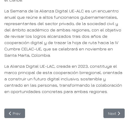
La Semana de la Alianza Digital UE-ALC es un encuentro
anual que reúne a altos funcionarios gubernamentales,
representantes del sector privado, de la sociedad civil y
del ámbito académico de ambas regiones, con el objetivo
de revisar los logros alcanzados tras dos años de
cooperación digital y de trazar la hoja de ruta hacia la IV
Cumbre CELAC-UE, que se celebrará en noviembre en
Santa Marta, Colombia.
La Alianza Digital UE-LAC, creada en 2023, constituye el
marco principal de esta cooperación birregional, orientada
a construir un futuro digital inclusivo, sostenible y
centrado en las personas, transformando la colaboración
en oportunidades concretas para ambas regiones.
Previous article: Nine Latin American Projects Advance in BELLA 
Next articl
Prev
Next